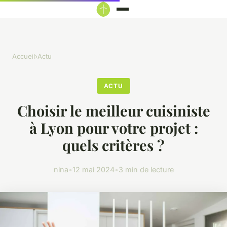
Accueil
›
Actu
ACTU
Choisir le meilleur cuisiniste
à Lyon pour votre projet :
quels critères ?
nina
•
12 mai 2024
•
3 min de lecture