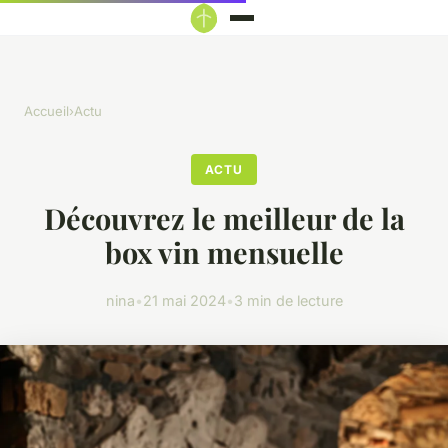
Accueil
›
Actu
ACTU
Découvrez le meilleur de la
box vin mensuelle
nina
•
21 mai 2024
•
3 min de lecture