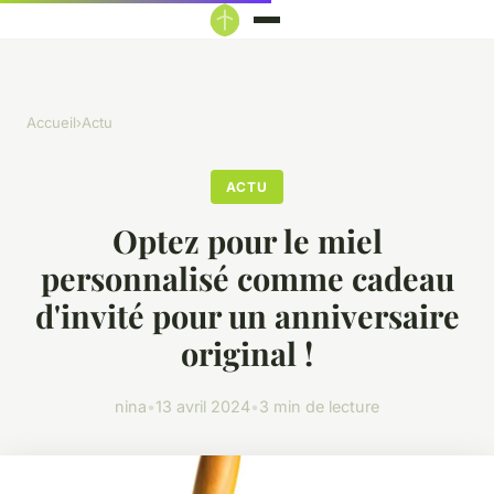
Accueil
›
Actu
ACTU
Optez pour le miel
personnalisé comme cadeau
d'invité pour un anniversaire
original !
nina
•
13 avril 2024
•
3 min de lecture