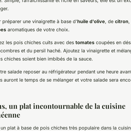
 Simple, rafraîchissante et riche en saveurs, elle est un exc
ger.
réparer une vinaigrette à base d'
huile d'olive
, de
citron
,
bes
aromatiques de votre choix.
ez les pois chiches cuits avec des
tomates
coupées en dés
ombres et du persil haché. Ajoutez la vinaigrette et mélang
s chiches soient bien imbibés de la sauce.
otre salade reposer au réfrigérateur pendant une heure avant 
rs auront le temps de se mélanger et votre salade sera enco
, un plat incontournable de la cuisine
néenne
n plat à base de pois chiches très populaire dans la cuisi