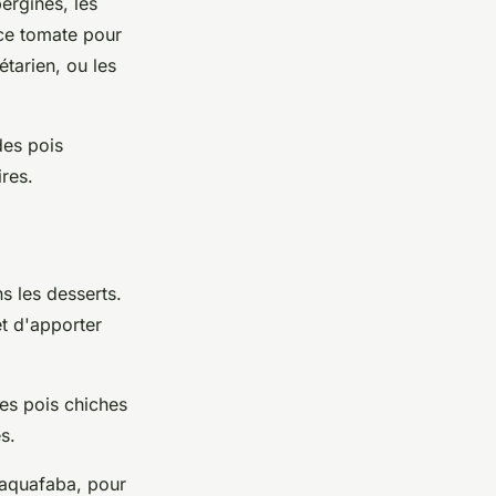
bergines, les
uce tomate pour
tarien, ou les
des pois
ires.
s les desserts.
t d'apporter
les pois chiches
s.
 aquafaba, pour