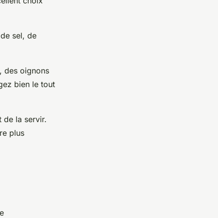
ellent choix
 de sel, de
, des oignons
ez bien le tout
de la servir.
re plus
ne