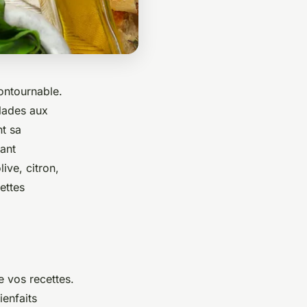
ontournable.
alades aux
t sa
rant
ive, citron,
ettes
e vos recettes.
ienfaits