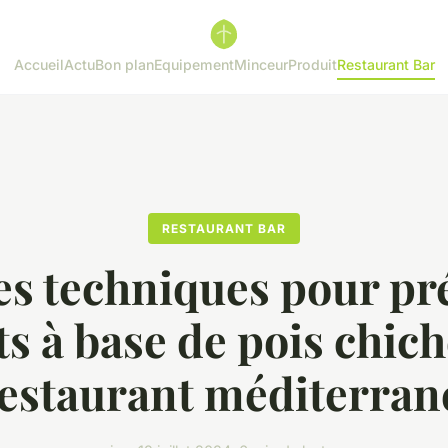
Accueil
Actu
Bon plan
Equipement
Minceur
Produit
Restaurant Bar
RESTAURANT BAR
es techniques pour pr
ts à base de pois chic
restaurant méditerran