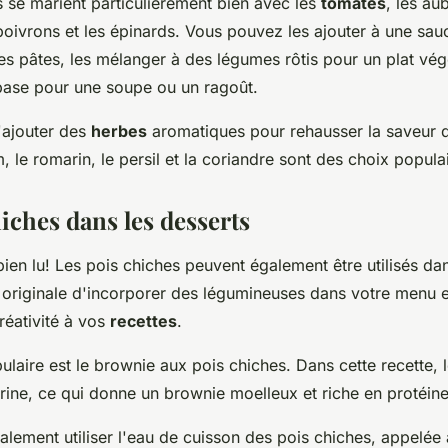
s se marient particulièrement bien avec les
tomates
, les au
 poivrons et les épinards. Vous pouvez les ajouter à une sa
 pâtes, les mélanger à des légumes rôtis pour un plat végé
base pour une soupe ou un ragoût.
'ajouter des
herbes
aromatiques pour rehausser la saveur 
, le romarin, le persil et la coriandre sont des choix popula
iches dans les desserts
ien lu! Les pois chiches peuvent également être utilisés dan
 originale d'incorporer des légumineuses dans votre menu e
réativité à vos
recettes
.
aire est le brownie aux pois chiches. Dans cette recette, 
rine, ce qui donne un brownie moelleux et riche en protéine
lement utiliser l'eau de cuisson des pois chiches, appelée