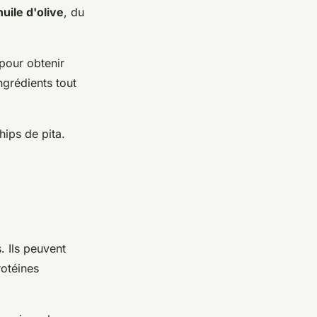
huile d'olive
, du
 pour obtenir
ngrédients tout
ips de pita.
. Ils peuvent
rotéines