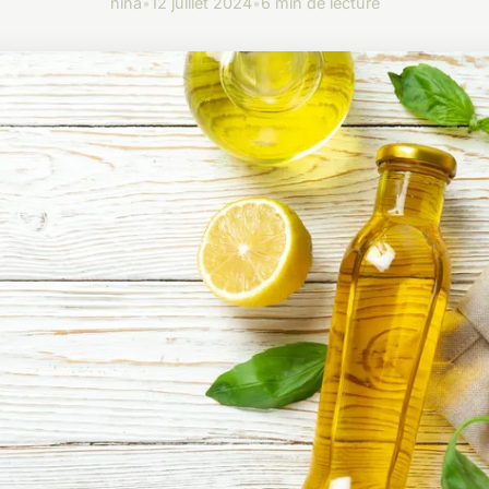
nina
•
12 juillet 2024
•
6 min de lecture