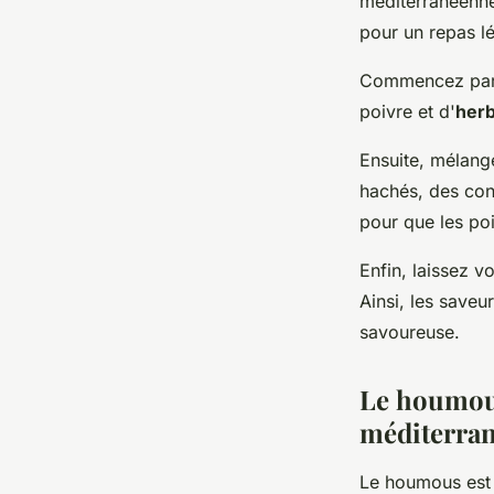
méditerranéenne.
pour un repas lé
Commencez par p
poivre et d'
her
Ensuite, mélang
hachés, des conc
pour que les poi
Enfin, laissez v
Ainsi, les saveu
savoureuse.
Le houmous
méditerra
Le houmous est u