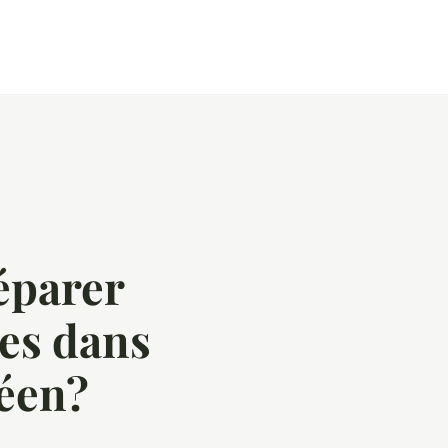
éparer
hes dans
éen?